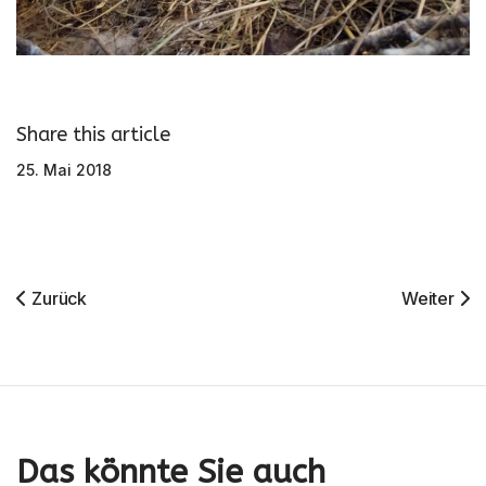
Share this article
25. Mai 2018
Vorheriger Beitrag: Wo Sonst? Ein Bericht Über Den Vogelp
Nächster 
Zurück
Weiter
Das könnte Sie auch