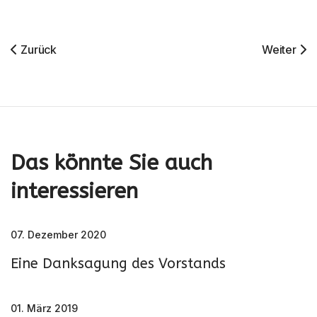
Vorheriger Beitrag: Eine Danksagung Des Vorstands
Nächster B
Zurück
Weiter
Das könnte Sie auch
interessieren
07. Dezember 2020
Eine Danksagung des Vorstands
01. März 2019